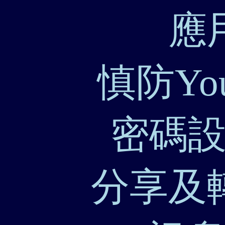
應
慎防Yo
密碼
分享及